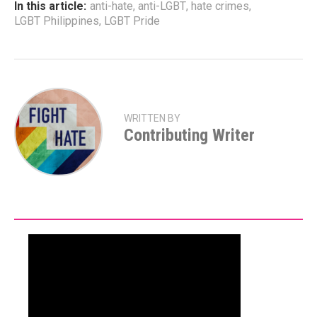
In this article:
anti-hate
,
anti-LGBT
,
hate crimes
,
LGBT Philippines
,
LGBT Pride
WRITTEN BY
Contributing Writer