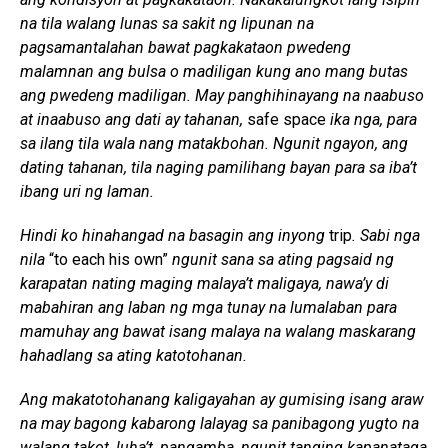
na tila walang lunas sa sakit ng lipunan na
pagsamantalahan bawat pagkakataon pwedeng
malamnan ang bulsa o madiligan kung ano mang butas
ang pwedeng madiligan. May panghihinayang na naabuso
at inaabuso ang dati ay tahanan,
safe space
ika nga, para
sa ilang tila wala nang matakbohan. Ngunit ngayon, ang
dating tahanan, tila naging pamilihang bayan para sa iba’t
ibang uri ng laman.
Hindi ko hinahangad na basagin ang inyong
trip
. Sabi nga
nila
“to each his own”
ngunit sana sa ating pagsaid ng
karapatan nating maging malaya’t maligaya, nawa’y di
mabahiran ang laban ng mga tunay na lumalaban para
mamuhay ang bawat isang malaya na walang maskarang
hahadlang sa ating katotohanan.
Ang makatotohanang kaligayahan ay gumising isang araw
na may bagong kabarong lalayag sa panibagong yugto na
walang takot, luha’t, pangamba, ngunit tanging kapanataga