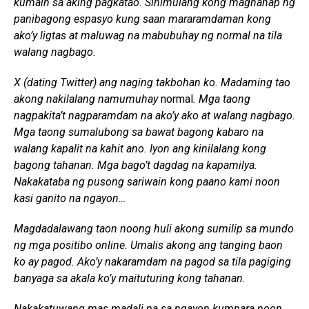
kumain sa aking pagkatao. Sinimulang kong maghanap ng
panibagong espasyo kung saan mararamdaman kong
ako’y ligtas at maluwag na mabubuhay ng normal na tila
walang nagbago.
X (dating Twitter) ang naging takbohan ko. Madaming tao
akong nakilalang namumuhay
normal
. Mga taong
nagpakita’t nagparamdam na ako’y ako at walang nagbago.
Mga taong sumalubong sa bawat bagong kabaro na
walang kapalit na kahit ano. Iyon ang kinilalang kong
bagong tahanan. Mga bago’t dagdag na kapamilya.
Nakakataba ng pusong sariwain kong paano kami noon
kasi ganito na ngayon…
Magdadalawang taon noong huli akong sumilip sa mundo
ng mga positibo online. Umalis akong ang tanging baon
ko ay pagod. Ako’y nakaramdam na pagod sa tila pagiging
banyaga sa akala ko’y maituturing kong tahanan.
Nakakatuwang mas madali na sa ngayon kumpara noon