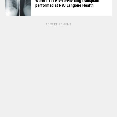
World’s 1st HIV-to-HIV lung transplant
performed at NYU Langone Health
ADVERTISEMENT