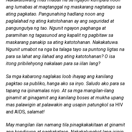
ang lumabas at magtanggal ng maskarang nagtatago sa
ating pagkatao. Pangunahing hadlang noon ang
paglalahad ng ating katotohanan ay ang seguridad at
pangungutya ng tao. Ngunit ngayon paghanga at
paramihan ng tagasunod ang kapalit ng pagbitaw sa
maskarang panakip sa ating katotohanan. Nakakatuwa.
Ngunit umabot na nga ba talaga tayo sa puntong ligtas na
para sa lahat ang ilahad ang ating katotohanan? O isa
itong pribilehyong nakalaan para sa iilan lang?
Sa mga kabarong naglakas loob ihayag ang kanilang
pagktao sa publiko, hanga ako sa inyo. Saludo ako para sa
tapang na ipinamalas niyo. At sa mga mangilan-ilang
ginamit at ginagamit ang kanilang boses at mukha upang
mas palawigin at palawakin ang usapin patungkol sa
HIV
and AIDS
, salamat!
May mangilan ilan namang tila pinagkakakitaan at ginamit
ang kondisyon at pagkakataon. Nakakalungkot lang isipin