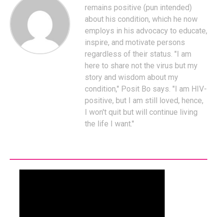
remains positive (pun intended)
about his condition, which he now
employs in his advocacy to educate,
inspire, and motivate persons
regardless of their status. "I am
here to share not the virus but my
story and wisdom about my
condition," Posit Bo says. "I am HIV-
positive, but I am still loved, hence,
I won't quit but will continue living
the life I want."